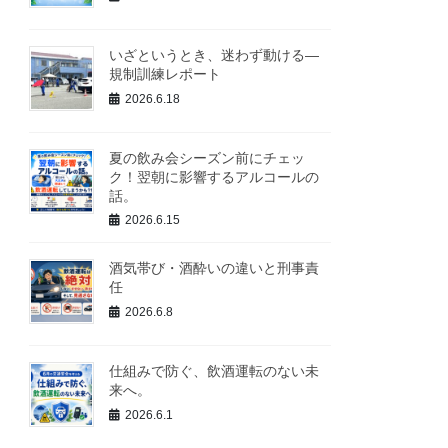
いざというとき、迷わず動ける―
規制訓練レポート
2026.6.18
夏の飲み会シーズン前にチェッ
ク！翌朝に影響するアルコールの
話。
2026.6.15
酒気帯び・酒酔いの違いと刑事責
任
2026.6.8
仕組みで防ぐ、飲酒運転のない未
来へ。
2026.6.1