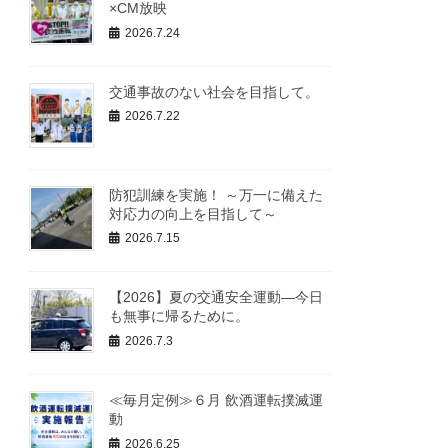
×CM放映
2026.7.24
交通事故のない社会を目指して。
2026.7.22
防犯訓練を実施！ ～万一に備えた
対応力の向上を目指して～
2026.7.15
【2026】夏の交通安全運動―今日
も無事に帰るために。
2026.7.3
≪毎月定例≫６月 飲酒運転撲滅運
動
2026.6.25