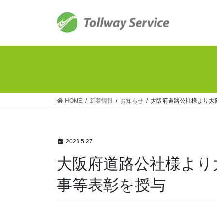
コ
ナ
ン
ビ
テ
ゲ
ン
ー
ツ
シ
へ
ョ
ス
ン
キ
に
ッ
移
HOME
新着情報
お知らせ
大阪府道路公社様より大
プ
動
2023.5.27
大阪府道路公社様より
事等表彰を授与